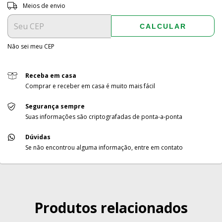
Entregas para o CEP:
ALTERAR CEP
Meios de envio
CALCULAR
Não sei meu CEP
Receba em casa
Comprar e receber em casa é muito mais fácil
Segurança sempre
Suas informações são criptografadas de ponta-a-ponta
Dúvidas
Se não encontrou alguma informação, entre em contato
Produtos relacionados